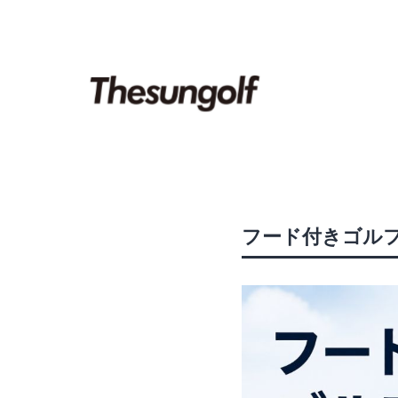
コ
ン
テ
ン
ツ
へ
ス
キ
フード付きゴル
ッ
プ