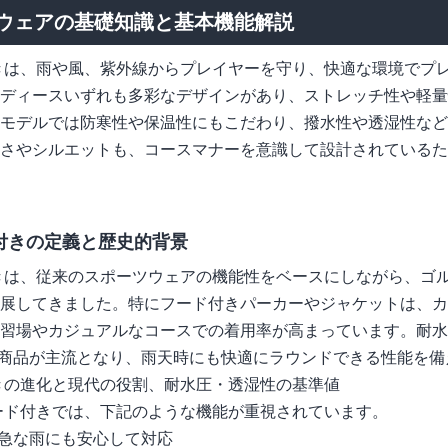
ウェアの基礎知識と基本機能解説
きは、雨や風、紫外線からプレイヤーを守り、快適な環境でプ
ディースいずれも多彩なデザインがあり、ストレッチ性や軽量
モデルでは防寒性や保温性にもこだわり、撥水性や透湿性など
さやシルエットも、コースマナーを意識して設計されているた
付きの定義と歴史的背景
きは、従来のスポーツウェアの機能性をベースにしながら、ゴ
展してきました。特にフード付きパーカーやジャケットは、カ
習場やカジュアルなコースでの着用率が高まっています。耐水圧1
4h以上の商品が主流となり、雨天時にも快適にラウンドできる性能を
きの進化と現代の役割、耐水圧・透湿性の基準値
ード付きでは、下記のような機能が重視されています。
急な雨にも安心して対応