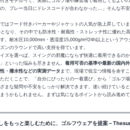
付きモデルって、実際にゴルフ場や練習場で着用してもよいの
の、プレー当日にドレスコードが合わなかった…」そんな不安
ではフード付きパーカーやジャケットの人気が急上昇していま
ルとなり、その中でも防水性・耐風性・ストレッチ性に優れた
耐水圧10,000mm・透湿度15,000g/m²/24h以上という
ズンのラウンドで高い支持を得ています。
イズを選べば、スイングの邪魔にならず快適に着用できるのか
」といった悩みも尽きません。
着用可否の基準や最新の国内外
性・撥水性などの実測データ
まで、現場で役立つ情報を余すこ
ただくことで、「自分にぴったりの一着選び」から「ゴルフ場
ざまな疑問や不安をしっかり解決できます。迷い続けていると
まうかもしれません。まずは気になるポイントから読み進めて
をもっと楽しむために、ゴルフウェアを提案 – Thesung