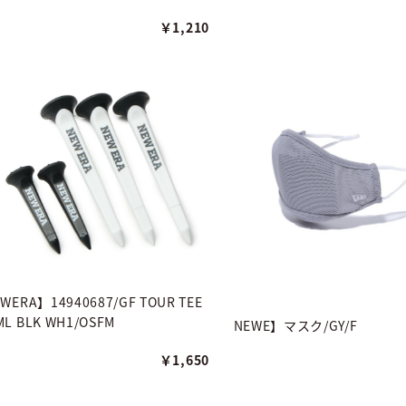
￥1,210
WERA】14940687/GF TOUR TEE
L BLK WH1/OSFM
NEWE】マスク/GY/F
￥1,650