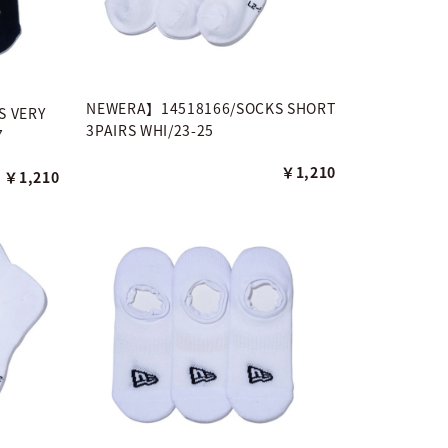
NEWERA】14518166/SOCKS SHORT
 VERY
3PAIRS WHI/23-25
7
￥1,210
￥1,210