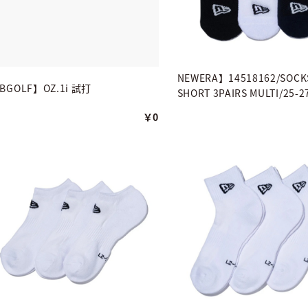
NEWERA】14518162/SOCKS
ABGOLF】OZ.1i 試打
SHORT 3PAIRS MULTI/25-2
￥0