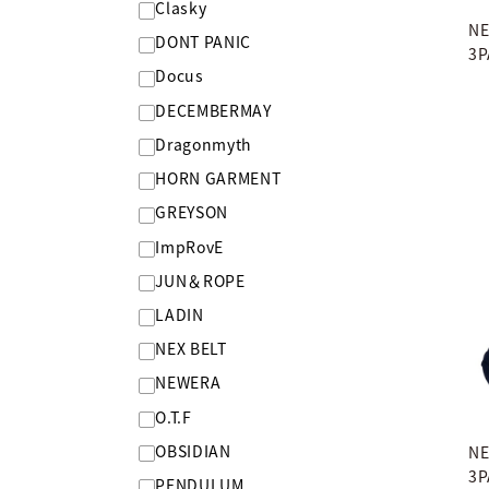
Clasky
NE
DONT PANIC
3P
Docus
DECEMBERMAY
Dragonmyth
HORN GARMENT
GREYSON
ImpRovE
JUN＆ROPE
LADIN
NEX BELT
NEWERA
O.T.F
OBSIDIAN
NE
3P
PENDULUM