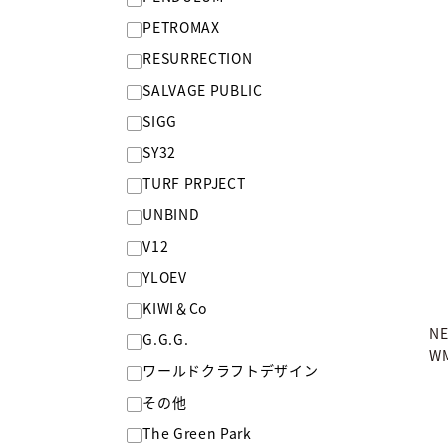
PETROMAX
RESURRECTION
SALVAGE PUBLIC
SIGG
SY32
TURF PRPJECT
UNBIND
V12
YLOEV
KIWI＆Co
NE
G.G.G.
WM
ワールドクラフトデザイン
その他
The Green Park