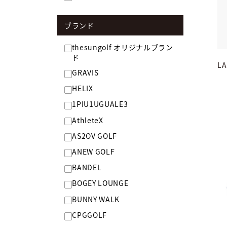
ブランド
thesungolf オリジナルブラン
ド
L
GRAVIS
HELIX
1PIU1UGUALE3
AthleteX
AS2OV GOLF
ANEW GOLF
BANDEL
BOGEY LOUNGE
BUNNY WALK
CPGGOLF