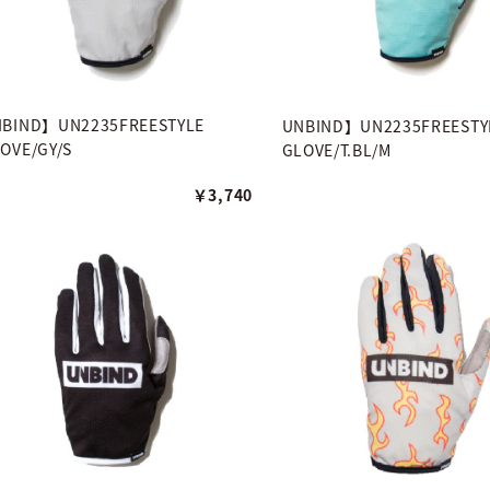
BIND】UN2235FREESTYLE
UNBIND】UN2235FREESTY
OVE/GY/S
GLOVE/T.BL/M
￥3,740