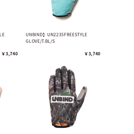
LE
UNBIND】UN2235FREESTYLE
GLOVE/T.BL/S
￥3,740
￥3,740