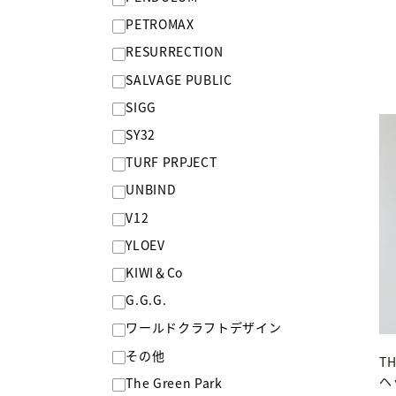
PETROMAX
RESURRECTION
SALVAGE PUBLIC
SIGG
SY32
TURF PRPJECT
UNBIND
V12
YLOEV
KIWI＆Co
G.G.G.
ワールドクラフトデザイン
その他
T
ヘ
The Green Park