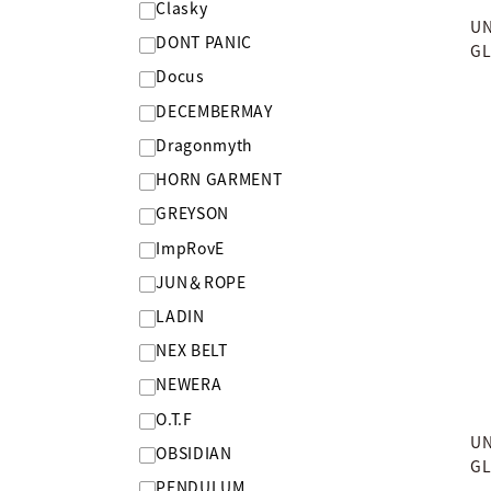
Clasky
UN
DONT PANIC
GL
Docus
DECEMBERMAY
Dragonmyth
HORN GARMENT
GREYSON
ImpRovE
JUN＆ROPE
LADIN
NEX BELT
NEWERA
O.T.F
UN
OBSIDIAN
GL
PENDULUM