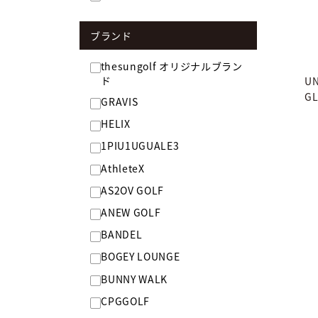
ブランド
thesungolf オリジナルブラン
ド
UN
GL
GRAVIS
HELIX
1PIU1UGUALE3
AthleteX
AS2OV GOLF
ANEW GOLF
BANDEL
BOGEY LOUNGE
BUNNY WALK
CPGGOLF