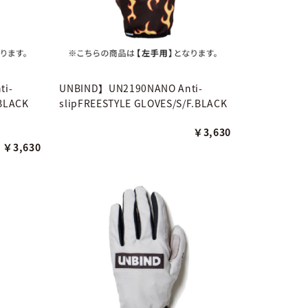
ti-
UNBIND】UN2190NANO Anti-
/BLACK
slipFREESTYLE GLOVES/S/F.BLACK
￥3,630
￥3,630