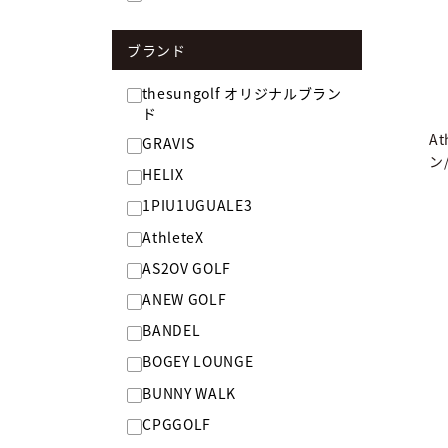
ブランド
thesungolf オリジナルブラン
ド
A
GRAVIS
ン
HELIX
1PIU1UGUALE3
AthleteX
AS2OV GOLF
ANEW GOLF
BANDEL
BOGEY LOUNGE
BUNNY WALK
CPGGOLF