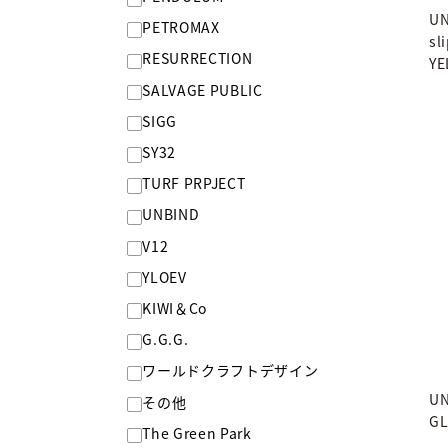
UN
PETROMAX
sl
RESURRECTION
Y
SALVAGE PUBLIC
SIGG
SY32
TURF PRPJECT
UNBIND
V12
YLOEV
KIWI＆Co
G.G.G.
ワールドクラフトデザイン
UN
その他
GL
The Green Park