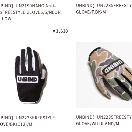
UNBIND】UN2235FREESTY
BIND】UN2190NANO Anti-
GLOVE/F.BK/M
ipFREESTYLE GLOVES/S/NEON
ELLOW
￥3,630
UNBIND】UN2235FREESTY
BIND】UN2235FREESTYLE
GLOVE/WILDLAND/M
OVE/BK(C12)/M