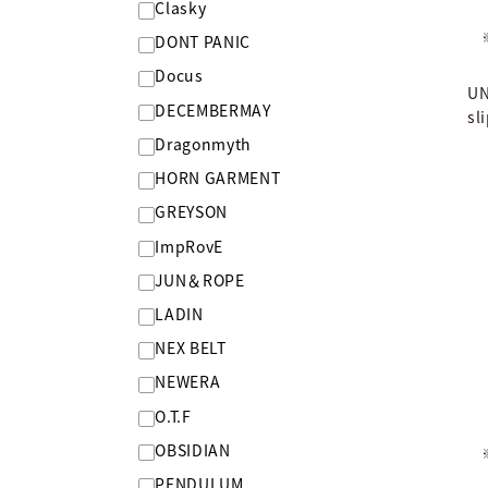
Clasky
DONT PANIC
Docus
UN
DECEMBERMAY
sl
Dragonmyth
HORN GARMENT
GREYSON
ImpRovE
JUN＆ROPE
LADIN
NEX BELT
NEWERA
O.T.F
OBSIDIAN
PENDULUM