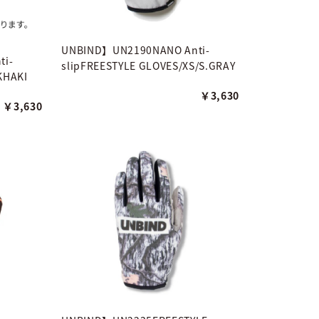
UNBIND】UN2190NANO Anti-
ti-
slipFREESTYLE GLOVES/XS/S.GRAY
KHAKI
￥3,630
￥3,630