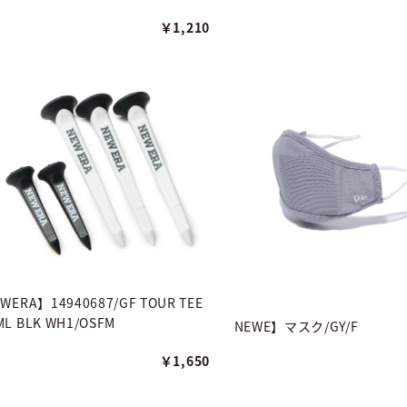
￥1,210
WERA】14940687/GF TOUR TEE
L BLK WH1/OSFM
NEWE】マスク/GY/F
￥1,650