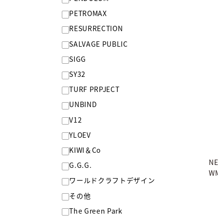
PETROMAX
RESURRECTION
SALVAGE PUBLIC
SIGG
SY32
TURF PRPJECT
UNBIND
V12
YLOEV
KIWI＆Co
NE
G.G.G.
WM
ワールドクラフトデザイン
その他
The Green Park