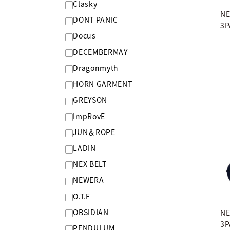
Clasky
NE
DONT PANIC
3P
Docus
DECEMBERMAY
Dragonmyth
HORN GARMENT
GREYSON
ImpRovE
JUN＆ROPE
LADIN
NEX BELT
NEWERA
O.T.F
OBSIDIAN
NE
3P
PENDULUM