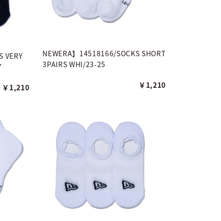
NEWERA】14518166/SOCKS SHORT
 VERY
3PAIRS WHI/23-25
7
￥1,210
￥1,210