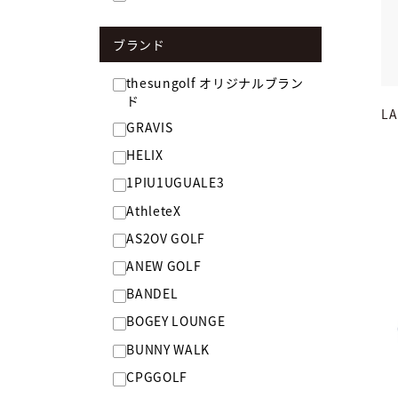
ブランド
thesungolf オリジナルブラン
ド
L
GRAVIS
HELIX
1PIU1UGUALE3
AthleteX
AS2OV GOLF
ANEW GOLF
BANDEL
BOGEY LOUNGE
BUNNY WALK
CPGGOLF