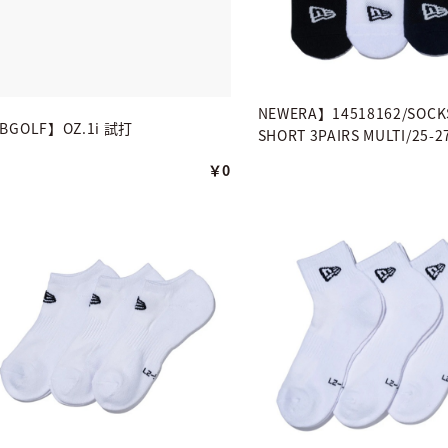
NEWERA】14518162/SOCKS
ABGOLF】OZ.1i 試打
SHORT 3PAIRS MULTI/25-2
￥0