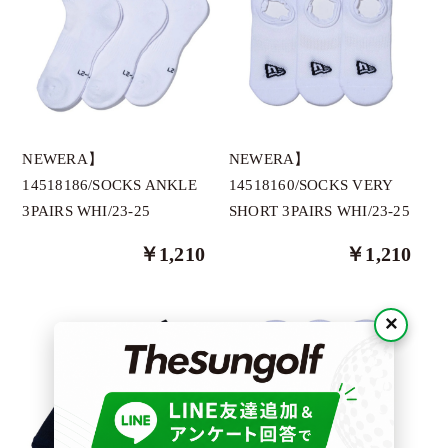
DONT PANIC
Docus
DECEMBERMAY
Dragonmyth
HORN GARMENT
NEWERA】
NEWERA】
GREYSON
14518160/SOCKS VERY
14518186/SOCKS ANKLE
SHORT 3PAIRS WHI/23-25
3PAIRS WHI/23-25
ImpRovE
JUN＆ROPE
￥1,210
￥1,210
LADIN
×
NEX BELT
NEWERA
O.T.F
OBSIDIAN