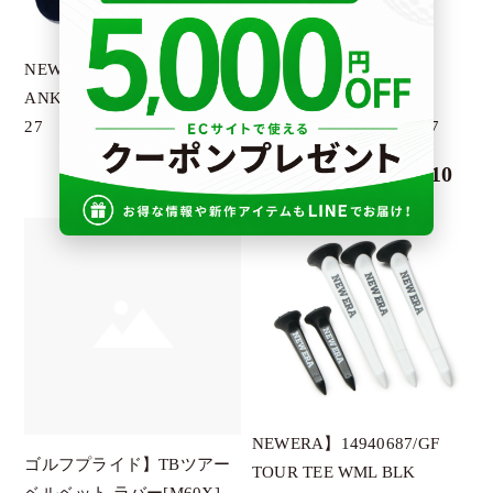
PENDULUM
PETROMAX
NEWERA】14518188
NEWERA】
RESURRECTION
ANKLE 3PAIRS/MULTI/25-
14518160/SOCKS VERY
27
SHORT 3PAIRS WH/2527
SALVAGE PUBLIC
￥1,210
￥1,210
SIGG
SY32
TURF PRPJECT
UNBIND
V12
YLOEV
KIWI＆Co
NEWERA】14940687/GF
G.G.G.
ゴルフプライド】TBツアー
TOUR TEE WML BLK
ワールドクラフトデザイン
ベルベット ラバー[M60X]