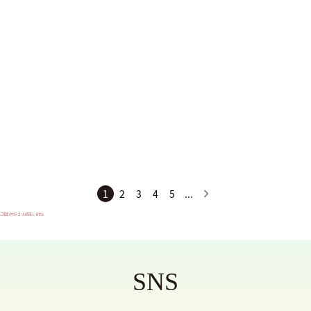
HARYRUID
CROSSPUTT
Paradox
サイズ
SS
S
M
1
2
3
4
5
...
L
ご指定のカテゴリは存在しません
XL
XXL
SNS
XXXL
フリーサイズ