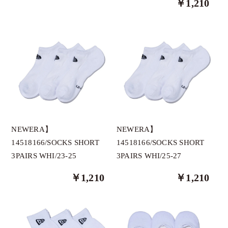
￥1,210
thesungolf オリジナルブランド
GRAVIS
HELIX
1PIU1UGUALE3
AthleteX
AS2OV GOLF
ANEW GOLF
NEWERA】
NEWERA】
BANDEL
14518166/SOCKS SHORT
14518166/SOCKS SHORT
3PAIRS WHI/23-25
3PAIRS WHI/25-27
BOGEY LOUNGE
BUNNY WALK
￥1,210
￥1,210
CPGGOLF
Clasky