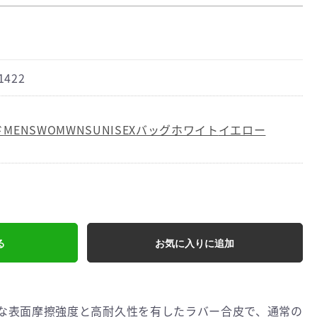
1422
ド
MENS
WOMWNS
UNISEX
バッグ
ホワイト
イエロー
る
お気に入りに追加
靭な表面摩擦強度と高耐久性を有したラバー合皮で、通常の