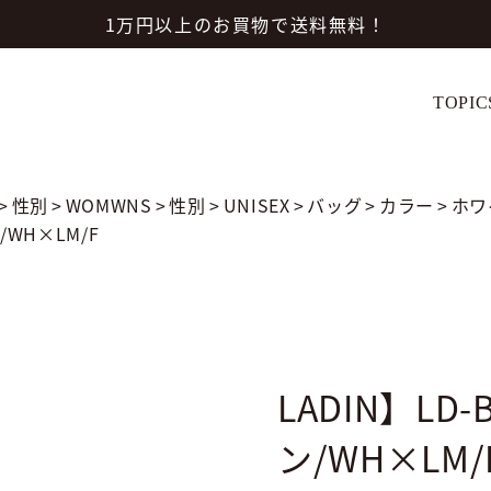
1万円以上のお買物で送料無料！
TOPIC
>
性別
>
WOMWNS
>
性別
>
UNISEX
>
バッグ
>
カラー
>
ホワ
/WH×LM/F
LADIN】LD
ン/WH×LM/