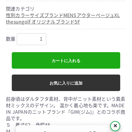
関連カテゴリ
性別
カラー
サイズ
ブランド
MENS
アウター
ベージュ
XL
thesungolf オリジナルブランド
5F
数量
カートに入れる
お気に入りに追加
前身頃はダルタフタ素材、背中がニット素材という異素
材ミックスのデザイン。 温かく着心地も楽です。MADE
IN JAPANのニットブランド『GIM(ジム)』とのコラボ商
品です。
Ｓ 着丈62 身幅48
×
Ｍ 着丈65 身幅51