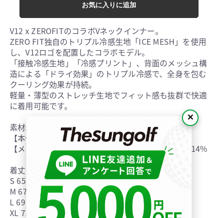
お気に入りに追加
V12 x ZEROFITのコラボVネックインナー。
ZERO FIT独自のトリプル冷感生地「ICE MESH」を使用
し、V12ロゴを配置したコラボモデル。
「接触冷感生地」「冷感プリント」、背面のメッシュ構
造による「ドライ効果」のトリプル冷感で、全身を包む
クーリング効果が持続。
軽量・薄型のストレッチ生地でフィット感も抜群で快適
に着用可能です。
×
素材:アイスメッシュ 吸水速乾メッシュ
【本体】ナイロン86% / ポリウレタン14%
【メッシュ部分】ポリエステル86% / ポリウレタン14%
着丈 身幅 裄丈
S 65 41 74.5
M 67 43 76
L 69 45 77.5
XL 71 47 79