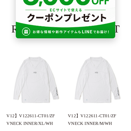
RECOMMENDED LIST
V12】V122611-CT01/ZF
V12】V122611-CT01/ZF
VNECK INNER/XL/WH
VNECK INNER/M/WH